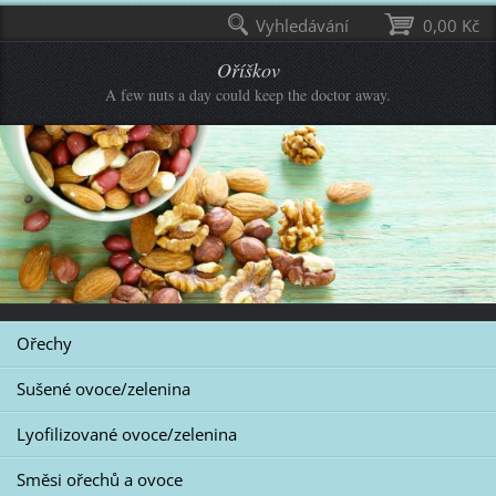
Vyhledávání
0,00 Kč
Oříškov
A few nuts a day could keep the doctor away.
Ořechy
Sušené ovoce/zelenina
Lyofilizované ovoce/zelenina
Směsi ořechů a ovoce