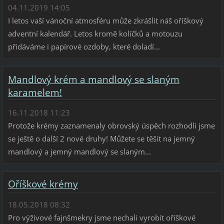
04.11.2019 14:05
I letos vaší vánoční atmosféru může zkrášlit náš oříškový
adventní kalendář. Letos kromě kolíčků a motouzu
přidáváme i papírové ozdoby, které doladí...
Mandlový krém a mandlový se slaným
karamelem!
16.11.2018 11:23
Protože krémy zaznamenaly obrovský úspěch rozhodli jsme
se ještě o další 2 nové druhy! Můžete se těšit na jemný
mandlový a jemný mandlový se slaným...
Oříškové krémy
18.05.2018 08:32
Pro výživové fajnšmekry jsme nechali vyrobit oříškové