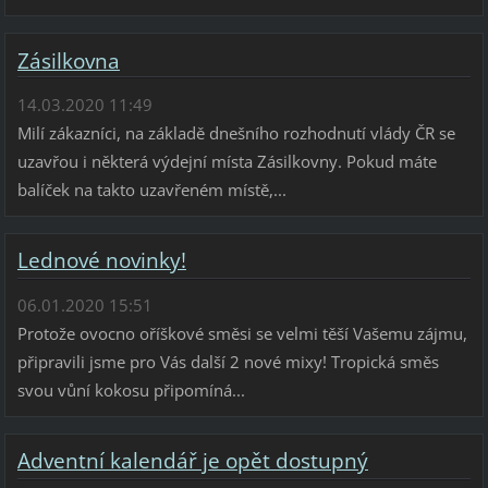
Zásilkovna
14.03.2020 11:49
Milí zákazníci, na základě dnešního rozhodnutí vlády ČR se
uzavřou i některá výdejní místa Zásilkovny. Pokud máte
balíček na takto uzavřeném místě,...
Lednové novinky!
06.01.2020 15:51
Protože ovocno oříškové směsi se velmi těší Vašemu zájmu,
připravili jsme pro Vás další 2 nové mixy! Tropická směs
svou vůní kokosu připomíná...
Adventní kalendář je opět dostupný