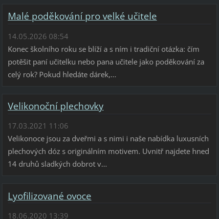
Malé poděkování pro velké učitele
14.05.2026 08:54
Konec školního roku se blíží a s ním i tradiční otázka: čím
potěšit paní učitelku nebo pana učitele jako poděkování za
celý rok? Pokud hledáte dárek,...
Velikonoční plechovky
17.03.2021 11:06
Velikonoce jsou za dveřmi a s nimi i naše nabídka luxusních
plechových dóz s originálním motivem. Uvnitř najdete hned
14 druhů sladkých dobrot v...
Lyofilizované ovoce
18.06.2020 13:39