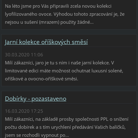
Na léto jsme pro Vás připravili zcela novou kolekci
lyofilizovaného ovoce. Výhodou tohoto zpracování je, že
nejsou u sušení (mrazem) použity žádné...
Jarní kolekce oříškových směsí
30.03.2020 11:06
Milí zákazníci, jaro je tu s ním i naše jarní kolekce. V
limitované edici máte možnost ochutnat luxusní solené,
oříškové a ovocno-oříškové směsi.
Dobírky - pozastaveno
16.03.2020 17:25
Milí zákazníci, na základě prosby společnosti PPL o snížení
počtu dobírek a s tím urychlení předávání Vašich balíčků,
jsem se rozhodli vypnout po...