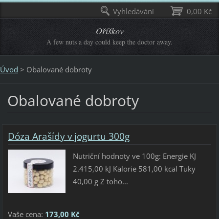
Vyhledávání
0,00 Kč
Oříškov
A few nuts a day could keep the doctor away.
Úvod
>
Obalované dobroty
Obalované dobroty
Dóza Arašídy v jogurtu 300g
Nutriční hodnoty ve 100g: Energie KJ
2.415,00 kJ Kalorie 581,00 kcal Tuky
40,00 g Z toho...
Vaše cena:
173,00 Kč