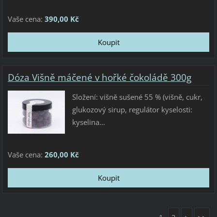
Vaše cena:
390,00 Kč
Dóza Višně máčené v hořké čokoládě 300g
Složení: višně sušené 55 % (višně, cukr,
glukozový sirup, regulátor kyselosti:
kyselina...
Vaše cena:
260,00 Kč