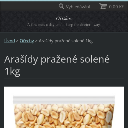
Vyhledávání
0,00 Kč
Oříškov
A few nuts a day could keep the doctor away.
Úvod
>
Ořechy
>
Arašídy pražené solené 1kg
Arašídy pražené solené
1kg