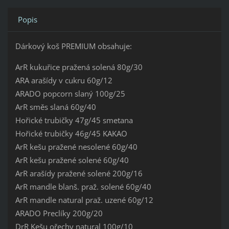
Popis
Dárkový koš PREMIUM obsahuje:
ArR kukuřice pražená solená 80g/30
ARA arašídy v cukru 60g/12
ARADO popcorn slaný 100g/25
ArR směs slaná 60g/40
Hořické trubičky 47g/45 smetana
Hořické trubičky 46g/45 KAKAO
ArR kešu pražené nesolené 60g/40
ArR kešu pražené solené 60g/40
ArR arašídy pražené solené 200g/16
ArR mandle blanš. praž. solené 60g/40
ArR mandle natural praž. uzené 60g/12
ARADO Preclíky 200g/20
DrR Kešu ořechy natural 100g/10