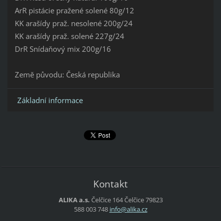
ArR pistácie pražené solené 80g/12
KK arašídy praž. nesolené 200g/24
KK arašídy praž. solené 227g/24
DrR Snídaňový mix 200g/16
Země původu: Česká republika
Základní informace
Kontakt
ALIKA a.s.
Čelčice 164
Čelčice
79823
588 003 748
info@ali
ka.cz