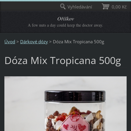
Vyhledávání
0,00 Kč
Oříškov
A few nuts a day could keep the doctor away.
Úvod
>
Dárkové dózy
>
Dóza Mix Tropicana 500g
Dóza Mix Tropicana 500g