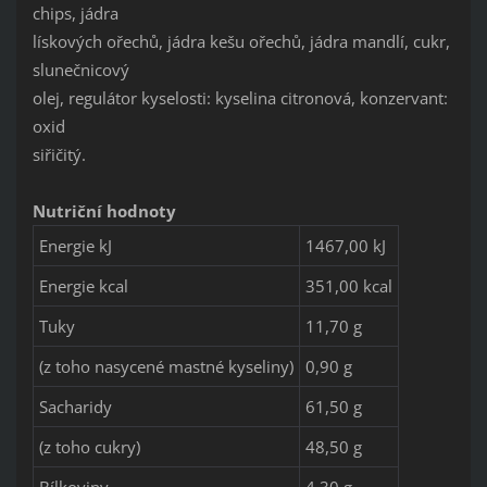
chips, jádra
lískových ořechů, jádra kešu ořechů, jádra mandlí, cukr,
slunečnicový
olej, regulátor kyselosti: kyselina citronová, konzervant:
oxid
siřičitý.
Nutriční hodnoty
Energie kJ
1467,00 kJ
Energie kcal
351,00 kcal
Tuky
11,70 g
(z toho nasycené mastné kyseliny)
0,90 g
Sacharidy
61,50 g
(z toho cukry)
48,50 g
Bílkoviny
4,30 g