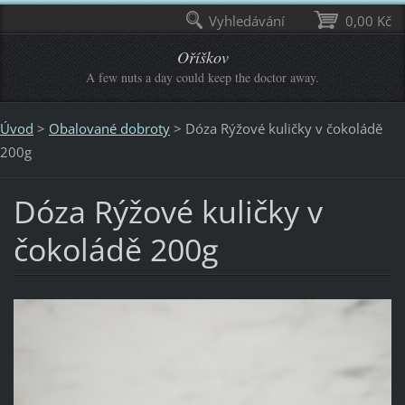
Vyhledávání
0,00 Kč
Oříškov
A few nuts a day could keep the doctor away.
Úvod
>
Obalované dobroty
>
Dóza Rýžové kuličky v čokoládě
200g
Dóza Rýžové kuličky v
čokoládě 200g