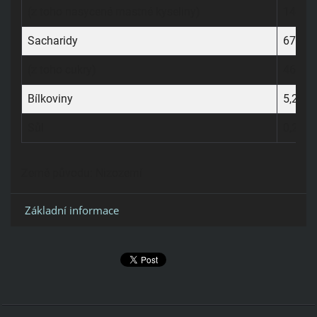
(z toho nasycené mastné kyseliny)
14,30 
Sacharidy
67,30 
(z toho cukry)
46,20 
Bílkoviny
5,20 g
Sůl
0,27 g
Země původu:
Nizozemí
Základní informace