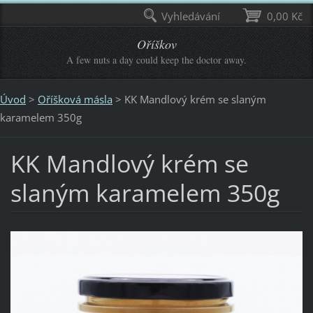
Vyhledávání
0,00 Kč
Oříškov
A few nuts a day could keep the doctor away.
Úvod
>
Oříšková másla
>
KK Mandlový krém se slaným
karamelem 350g
KK Mandlový krém se
slaným karamelem 350g