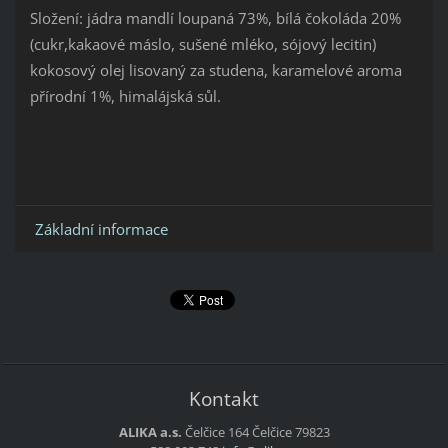
Složení: jádra mandlí loupaná 73%, bílá čokoláda 20%
(cukr,kakaové máslo, sušené mléko, sójový lecitin)
kokosový olej lisovaný za studena, karamelové aroma
přírodní 1%, himalájská sůl.
Základní informace
Kontakt
ALIKA a.s.
Čelčice 164
Čelčice
79823