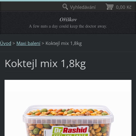
Vyhledávání
0,00 Kč
Oříškov
A few nuts a day could keep the doctor away.
Úvod
>
Maxi balení
>
Koktejl mix 1,8kg
Koktejl mix 1,8kg