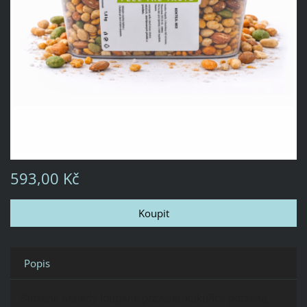
593,00 Kč
Popis
Složení: arašídy loupané pražené, kukuřice pražená,