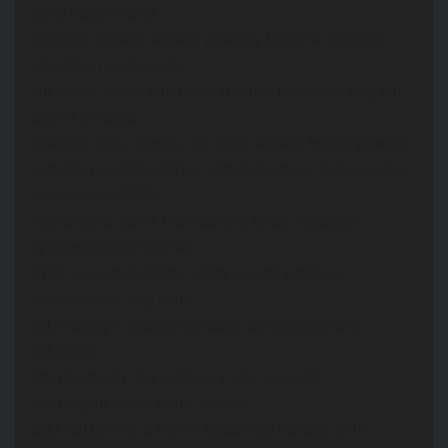
jádra kešu ořechů
pražená, arašídy wasabi (arašídy loupané pražené,
pšeničná mouka, cukr,
kukuřičný škrob, kukuřičná mouka, kokosový olej, sůl,
sójová omáčka
(pšenice, sója, dextrin, sůl, koji), wasabi koření (dextrin,
zahušťovací látka:E414, hořčičné aroma, řepkový olej,
antioxidant:E392),
kypřící látka:E500, bramborový škrob, regulátor
kyselosti:E330, barvivo:
E141, wasabi 0,003%), jádra mandlí pražená,
slunečnicový olej, jedlá
sůl, arašídy v těstíčku (arašídy, škrob ((pšeničný,
kukuřičný,
bramborový)), slunečnicový olej, mexické
aroma(glukózový sirup, aroma)
cukr, sůl,bylinky a koření (obsahuje hořčici, chilli