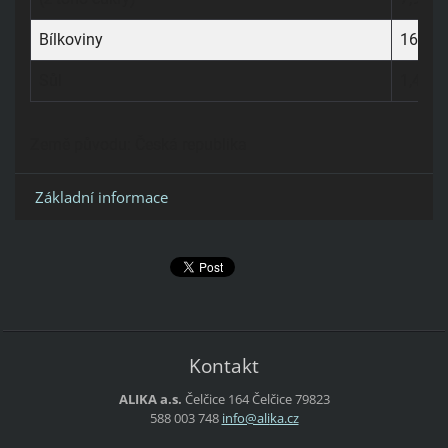
Bílkoviny
16,40 
Sůl
1,40 g
Země původu:
Česká republika
Základní informace
Kontakt
ALIKA a.s.
Čelčice 164
Čelčice
79823
588 003 748
info@ali
ka.cz