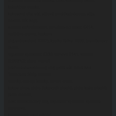
pražené, pšeničná mouka, cukr, kukuřičný škrob,
kukuřičná mouka,
kokosový olej, sůl, sójová omáčka(pšenice, sója,
dextrin, sůl, koji),
wasabi koření(dextrin, zahušťovací látka: E414,
hořčičné aroma, řepkový
olej,antioxidant: E392), kypřící látka: E500, bramborový
škrob,
regulátor kyselosti: E330, barvivo E141, wasabi
(0,003%)); jádra mandlí
pražená;slunečnicový olej; jedlá sůl. Dóza Mix
Tropicana 500g složení:
rozinky, papája kostky, banán chips,
kokos chips, jádra lískových ořechů, jádra kešu ořechů,
jádra mandlí,
cukr, slunečnicový olej, regulátor kyselosti: kyselina
citronová,
konzervant: oxid siřičitý.