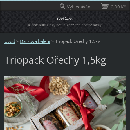
Vyhledávání
0,00 Kč
Oříškov
A few nuts a day could keep the doctor away.
Úvod
>
Dárková balení
>
Triopack Ořechy 1,5kg
Triopack Ořechy 1,5kg