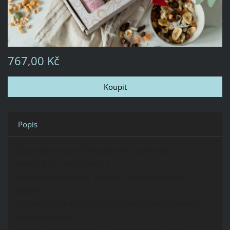
767,00 Kč
Popis
Dóza Kešu natural 550g složení: jádra kešu
ořechů.Dóza Mix Solený s
wasabi 450g složení: arašídy loupané pražené;
kukuřice
pražená; jádra kešu ořechů pražená; arašídy wasabi
(arašídy loupané